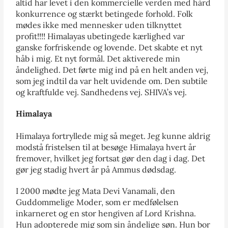
altid har levet i den kommercielle verden med hård
konkurrence og stærkt betingede forhold. Folk
mødes ikke med mennesker uden tilknyttet
profit!!!! Himalayas ubetingede kærlighed var
ganske forfriskende og lovende. Det skabte et nyt
håb i mig. Et nyt formål. Det aktiverede min
åndelighed. Det førte mig ind på en helt anden vej,
som jeg indtil da var helt uvidende om. Den subtile
og kraftfulde vej. Sandhedens vej. SHIVA’s vej.
Himalaya
Himalaya fortryllede mig så meget. Jeg kunne aldrig
modstå fristelsen til at besøge Himalaya hvert år
fremover, hvilket jeg fortsat gør den dag i dag. Det
gør jeg stadig hvert år på Ammus dødsdag.
I 2000 mødte jeg Mata Devi Vanamali, den
Guddommelige Moder, som er medfølelsen
inkarneret og en stor hengiven af Lord Krishna.
Hun adopterede mig som sin åndelige søn. Hun bor