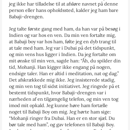
jeg ikke har tilladelse til at afsløre navnet på denne
person eller hans opholdssted, kalder jeg ham bare
Babaji-drengen.
Jeg talte første gang med ham, da han var på besøg i
Indien og var hos en ven. Da min ven fortalte mig,
at Babaji boy var hos ham, følte jeg en dyb trang til
at tale med ham. Jeg var i Dubai på det tidspunkt,
og min vens hus ligger i Indien. Da jeg fortalte om
mit ønske til min ven, sagde han: “Åh, du spilder din
tid, Mohanji. Han kigger ikke engang på nogen,
endsige taler. Han er altid i meditation, nat og dag.”
Det afskrækkede mig ikke. Jeg insisterede stadig,
og min ven tog til sidst initiativet. Jeg ringede på et
bestemt tidspunkt, hvor Babaji-drengen var i
nærheden af en tilgængelig telefon, og min ven tog
imod mit opkald. Jeg kunne høre ham fortælle
noget til Babaji Boy om mig. Jeg hørte ham sige:
“Mohanji ringer fra Dubai. Han er en stor sjæl. Du
bør tale med ham”, og gav telefonen til Babaji Boy.