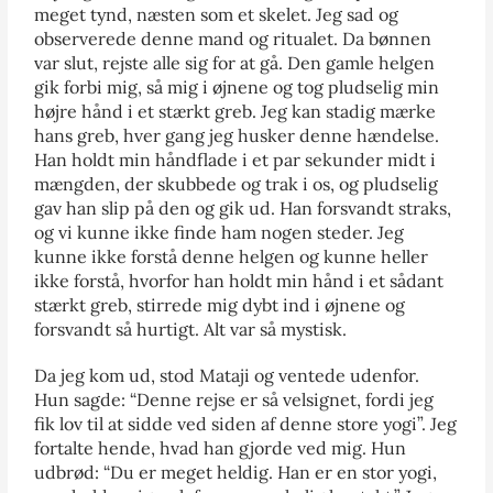
meget tynd, næsten som et skelet. Jeg sad og
observerede denne mand og ritualet. Da bønnen
var slut, rejste alle sig for at gå. Den gamle helgen
gik forbi mig, så mig i øjnene og tog pludselig min
højre hånd i et stærkt greb. Jeg kan stadig mærke
hans greb, hver gang jeg husker denne hændelse.
Han holdt min håndflade i et par sekunder midt i
mængden, der skubbede og trak i os, og pludselig
gav han slip på den og gik ud. Han forsvandt straks,
og vi kunne ikke finde ham nogen steder. Jeg
kunne ikke forstå denne helgen og kunne heller
ikke forstå, hvorfor han holdt min hånd i et sådant
stærkt greb, stirrede mig dybt ind i øjnene og
forsvandt så hurtigt. Alt var så mystisk.
Da jeg kom ud, stod Mataji og ventede udenfor.
Hun sagde: “Denne rejse er så velsignet, fordi jeg
fik lov til at sidde ved siden af denne store yogi”. Jeg
fortalte hende, hvad han gjorde ved mig. Hun
udbrød: “Du er meget heldig. Han er en stor yogi,