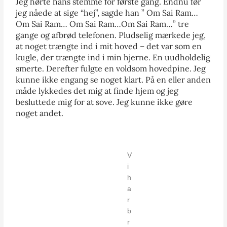
Jeg hørte hans stemme for første gang. Endnu før
jeg nåede at sige “hej”, sagde han ” Om Sai Ram…
Om Sai Ram… Om Sai Ram…Om Sai Ram…” tre
gange og afbrød telefonen. Pludselig mærkede jeg,
at noget trængte ind i mit hoved – det var som en
kugle, der trængte ind i min hjerne. En uudholdelig
smerte. Derefter fulgte en voldsom hovedpine. Jeg
kunne ikke engang se noget klart. På en eller anden
måde lykkedes det mig at finde hjem og jeg
besluttede mig for at sove. Jeg kunne ikke gøre
noget andet.
V
i
h
a
r
b
r