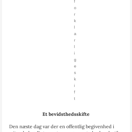
f
o
r
k
l
a
r
l
i
g
e
s
k
i
f
t
Et bevidsthedsskifte
Den næste dag var der en offentlig begivenhed i