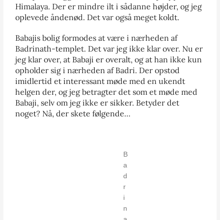
Himalaya. Der er mindre ilt i sådanne højder, og jeg
oplevede åndenød. Det var også meget koldt.
Babajis bolig formodes at være i nærheden af
Badrinath-templet. Det var jeg ikke klar over. Nu er
jeg klar over, at Babaji er overalt, og at han ikke kun
opholder sig i nærheden af Badri. Der opstod
imidlertid et interessant møde med en ukendt
helgen der, og jeg betragter det som et møde med
Babaji, selv om jeg ikke er sikker. Betyder det
noget? Nå, der skete følgende…
B
a
d
r
i
n
a