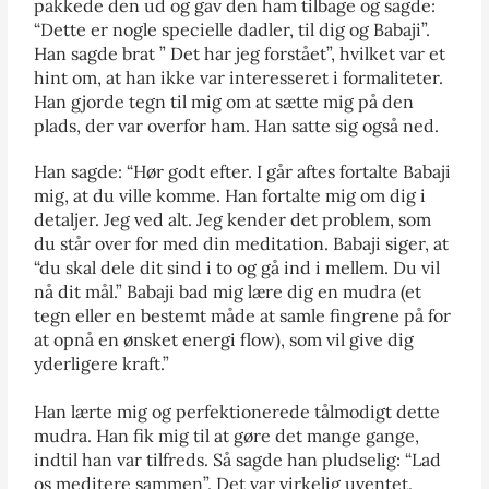
pakkede den ud og gav den ham tilbage og sagde:
“Dette er nogle specielle dadler, til dig og Babaji”.
Han sagde brat ” Det har jeg forstået”, hvilket var et
hint om, at han ikke var interesseret i formaliteter.
Han gjorde tegn til mig om at sætte mig på den
plads, der var overfor ham. Han satte sig også ned.
Han sagde: “Hør godt efter. I går aftes fortalte Babaji
mig, at du ville komme. Han fortalte mig om dig i
detaljer. Jeg ved alt. Jeg kender det problem, som
du står over for med din meditation. Babaji siger, at
“du skal dele dit sind i to og gå ind i mellem. Du vil
nå dit mål.” Babaji bad mig lære dig en mudra (et
tegn eller en bestemt måde at samle fingrene på for
at opnå en ønsket energi flow), som vil give dig
yderligere kraft.”
Han lærte mig og perfektionerede tålmodigt dette
mudra. Han fik mig til at gøre det mange gange,
indtil han var tilfreds. Så sagde han pludselig: “Lad
os meditere sammen”. Det var virkelig uventet.