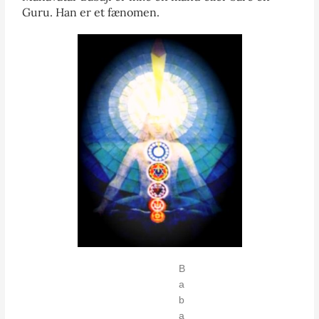
Guru. Han er et fænomen.
B
a
b
a