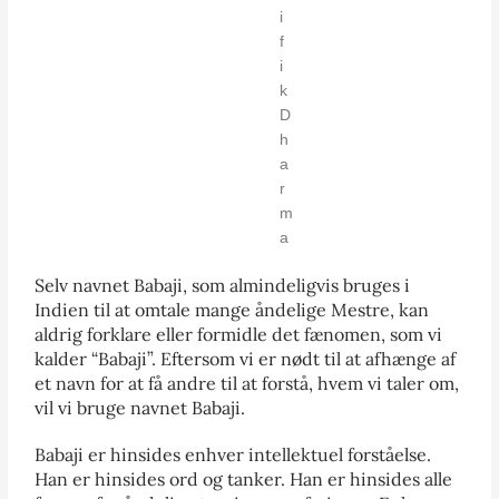
i
f
i
k
D
h
a
r
m
a
Selv navnet Babaji, som almindeligvis bruges i
Indien til at omtale mange åndelige Mestre, kan
aldrig forklare eller formidle det fænomen, som vi
kalder “Babaji”. Eftersom vi er nødt til at afhænge af
et navn for at få andre til at forstå, hvem vi taler om,
vil vi bruge navnet Babaji.
Babaji er hinsides enhver intellektuel forståelse.
Han er hinsides ord og tanker. Han er hinsides alle