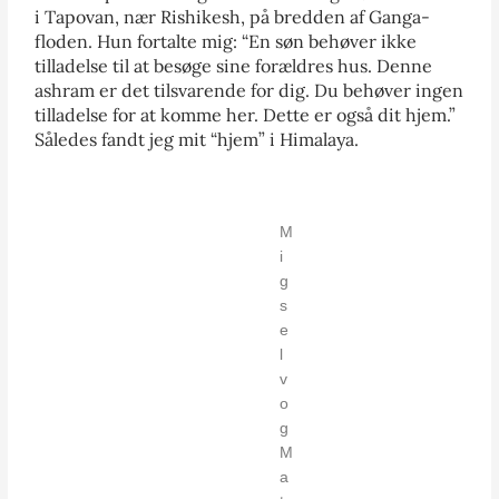
i Tapovan, nær Rishikesh, på bredden af Ganga-
floden. Hun fortalte mig: “En søn behøver ikke
tilladelse til at besøge sine forældres hus. Denne
ashram er det tilsvarende for dig. Du behøver ingen
tilladelse for at komme her. Dette er også dit hjem.”
Således fandt jeg mit “hjem” i Himalaya.
M
i
g
s
e
l
v
o
g
M
a