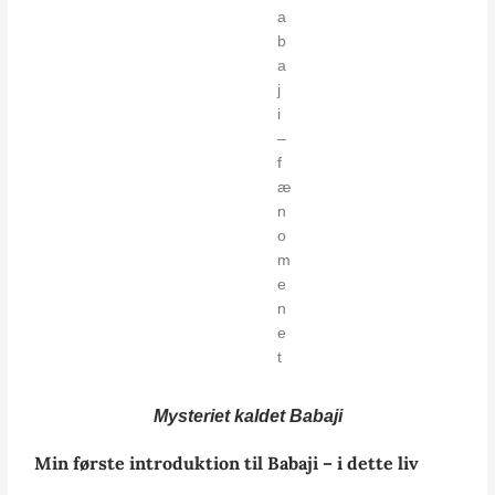
a
b
a
j
i
–
f
æ
n
o
m
e
n
e
t
Mysteriet kaldet Babaji
Min første introduktion til Babaji – i dette liv