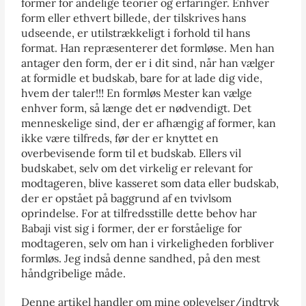
former for åndelige teorier og erfaringer. Enhver
form eller ethvert billede, der tilskrives hans
udseende, er utilstrækkeligt i forhold til hans
format. Han repræsenterer det formløse. Men han
antager den form, der er i dit sind, når han vælger
at formidle et budskab, bare for at lade dig vide,
hvem der taler!!! En formløs Mester kan vælge
enhver form, så længe det er nødvendigt. Det
menneskelige sind, der er afhængig af former, kan
ikke være tilfreds, før der er knyttet en
overbevisende form til et budskab. Ellers vil
budskabet, selv om det virkelig er relevant for
modtageren, blive kasseret som data eller budskab,
der er opstået på baggrund af en tvivlsom
oprindelse. For at tilfredsstille dette behov har
Babaji vist sig i former, der er forståelige for
modtageren, selv om han i virkeligheden forbliver
formløs. Jeg indså denne sandhed, på den mest
håndgribelige måde.
Denne artikel handler om mine oplevelser/indtryk