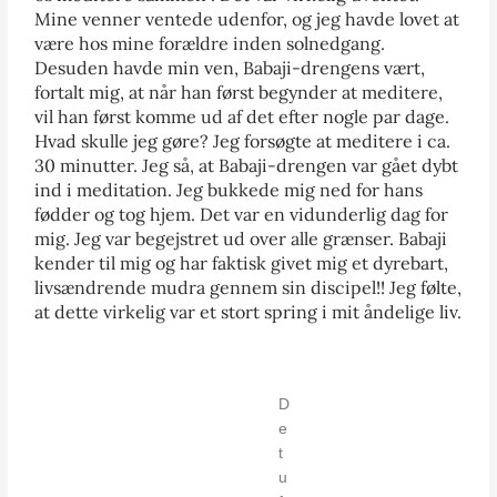
Mine venner ventede udenfor, og jeg havde lovet at
være hos mine forældre inden solnedgang.
Desuden havde min ven, Babaji-drengens vært,
fortalt mig, at når han først begynder at meditere,
vil han først komme ud af det efter nogle par dage.
Hvad skulle jeg gøre? Jeg forsøgte at meditere i ca.
30 minutter. Jeg så, at Babaji-drengen var gået dybt
ind i meditation. Jeg bukkede mig ned for hans
fødder og tog hjem. Det var en vidunderlig dag for
mig. Jeg var begejstret ud over alle grænser. Babaji
kender til mig og har faktisk givet mig et dyrebart,
livsændrende mudra gennem sin discipel!! Jeg følte,
at dette virkelig var et stort spring i mit åndelige liv.
D
e
t
u