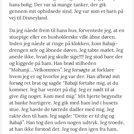
hans bolig. Der var så mange tanker, der gik
gennem mit ophidsede sind. Jeg var som et barn på
vej til Disneyland.
Da jeg nåede frem til hans hus, forventede jeg, at en
stuepige eller en husholderske ville åbne døren.
Inden jeg nåede at ringe på klokken, kom Babaji-
drengen selv og åbnede døren. Jeg tabte mælet. Jeg
anede ikke, hvad jeg skulle sige!!!! Jeg stod bare der
og kiggede på ham. Han brød stilheden
“Mohanji….Velkommen”. Jeg forsøgte at forklare
hvem jeg er og hvorfor jeg var der. Han afbrød mit
forsøg ret brat og sagde “Babaji fortalte mig, at du
kommer. Jeg har ventet på dig. Jeg er nødt til at
give dig noget. Kom med mig.” Mit hjerte begyndte
at banke hurtigere. Jeg gik med ham ind i husets
stue. Jeg havde de tørrede dadler med mig. Jeg
rakte den til ham. Jeg sagde: “Dette er til dig og
Babaji”. Han tog den uden nogen udtryk. Jeg troede,
at han ikke forstod det. Jeg tog den igen fra ham,