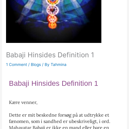
Babaji Hinsides Definition 1
1 Comment
/
Blogs
/ By
Tahmina
Babaji Hinsides Definition 1
Kære venner,
Dette er mit beskedne forsøg på at udtrykke et
fænomen, som i sandhed er ubeskriveligt, i ord.
Mahavatar Babaji er ikke en mand eller bare en