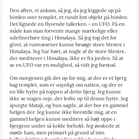
Den aften, vi ankom, så jeg, da jeg kiggede op på
himlen over templet, et rundt lyst objekt på himlen.
Det lignede en flyvende tallerken – en UFO. På en
måde kan man forvente mange mærkelige eller
udefinerbare ting i Himalaya. Så jeg tog det for
givet, at rumvæsener kunne besøge store Mestre i
Himalaya. Jeg har hørt, at nogle af de store Mestre,
der mediterer i Himalaya, ikke er fra jorden. Så at
se en UFO var en mulighed, så vidt jeg forstod.
Om morgenen gik det op for mig, at der er et bjerg
bag templet, som er usynligt om natten, og der er
en lille hytte på toppen af dette bjerg. Jeg kunne
ikke se nogen veje, der ledte op til denne hytte. Jeg
spurgte Mataji, og hun sagde, at der bor en gammel
helgen der. Jeg kunne ikke forestille mig, at en
gammel helgen kunne meditere så højt oppe i
bjergene under så kolde forhold. Jeg ønskede at
møde ham, men primært på grund af min