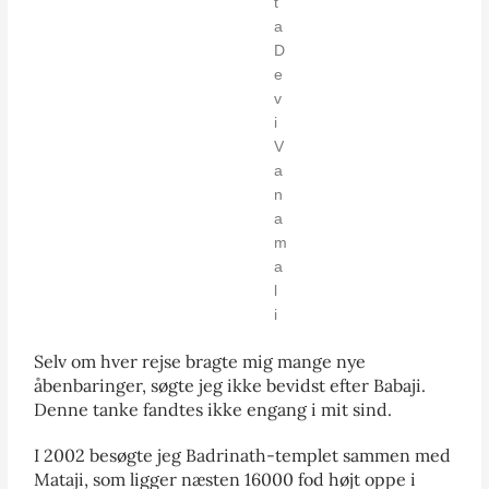
t
a
D
e
v
i
V
a
n
a
m
a
l
i
Selv om hver rejse bragte mig mange nye
åbenbaringer, søgte jeg ikke bevidst efter Babaji.
Denne tanke fandtes ikke engang i mit sind.
I 2002 besøgte jeg Badrinath-templet sammen med
Mataji, som ligger næsten 16000 fod højt oppe i