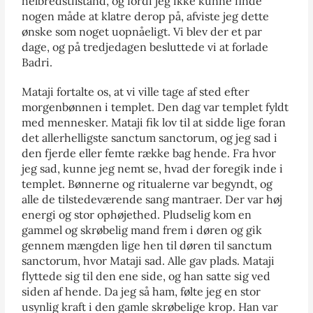
helbredstilstand, og fordi jeg ikke kunne finde
nogen måde at klatre derop på, afviste jeg dette
ønske som noget uopnåeligt. Vi blev der et par
dage, og på tredjedagen besluttede vi at forlade
Badri.
Mataji fortalte os, at vi ville tage af sted efter
morgenbønnen i templet. Den dag var templet fyldt
med mennesker. Mataji fik lov til at sidde lige foran
det allerhelligste sanctum sanctorum, og jeg sad i
den fjerde eller femte række bag hende. Fra hvor
jeg sad, kunne jeg nemt se, hvad der foregik inde i
templet. Bønnerne og ritualerne var begyndt, og
alle de tilstedeværende sang mantraer. Der var høj
energi og stor ophøjethed. Pludselig kom en
gammel og skrøbelig mand frem i døren og gik
gennem mængden lige hen til døren til sanctum
sanctorum, hvor Mataji sad. Alle gav plads. Mataji
flyttede sig til den ene side, og han satte sig ved
siden af hende. Da jeg så ham, følte jeg en stor
usynlig kraft i den gamle skrøbelige krop. Han var