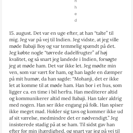
n
h
e
d
15. august. Det var en uge efter, at han “talte” til
mig. Jeg var på vej til Indien. Jeg vidste, at jeg ville
møde Babaji Boy og var temmelig spændt på det.
Jeg købte nogle “tørrede dadelfrugter” af høj
kvalitet, og så snart jeg landede i Indien, forsøgte
jeg at møde ham. Det var ikke let. Jeg mødte min
ven, som var vært for ham, og han lagde en dæmper
på mit humør, da han sagde: “Mohanji, det er ikke
let at komme til at møde ham. Han bor i et hus, som
ligger ca. en time i bil herfra. Han mediterer altid
og kommunikerer altid med Babaji. Han taler aldrig
med nogen. Han ser ikke engang på folk. Han spiser
ikke meget mad. Holder sig tavs og kommer ikke ud
af sit værelse, medmindre det er nødvendigt.” Jeg
insisterede stadig på at se ham. Til sidst gav han
efter for min ihærdighed, og snart var jeg på vej til