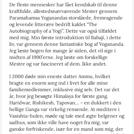
De fleste mennesker har fået kendskab til denne
kraftfulde, allestedsnærværende Mester gennem
Paramahamsa Yoganandas storslåede, fremragende
og levende litterære bedrift kaldet “The
Autobiography of a Yogi”. Dette var også tilfældet
med mig. Min første introduktion til Babaji, i dette
liv, var gennem denne fantastiske bog af Yogananda.
Jeg læste bogen for mange år siden, det vil sige i
midten af 1990’erne. Jeg læste om forskellige
Mestre og var fascineret af dem. Ikke andet.
I 2000 døde min eneste datter Ammu, hvilket
bragte en enorm sorg ind i livet for alle mine
familiemedlemmer, inklusive mig selv. Det var det
år, hvor jeg besøgte Himalaya for første gang.
Haridwar, Rishikesh, Tapovan… – en dukkert i den
hellige Ganga var virkelig rensende. At meditere i
Vasishta-hulen, møde og tale med ægte helgener og
sadhus, som ikke ville have noget fra mig, var
ganske forfriskende, især for en mand som mig, der