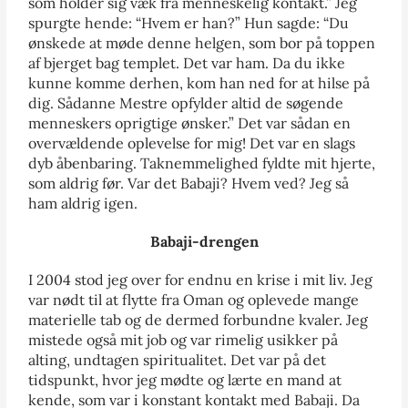
som holder sig væk fra menneskelig kontakt.” Jeg
spurgte hende: “Hvem er han?” Hun sagde: “Du
ønskede at møde denne helgen, som bor på toppen
af bjerget bag templet. Det var ham. Da du ikke
kunne komme derhen, kom han ned for at hilse på
dig. Sådanne Mestre opfylder altid de søgende
menneskers oprigtige ønsker.” Det var sådan en
overvældende oplevelse for mig! Det var en slags
dyb åbenbaring. Taknemmelighed fyldte mit hjerte,
som aldrig før. Var det Babaji? Hvem ved? Jeg så
ham aldrig igen.
Babaji-drengen
I 2004 stod jeg over for endnu en krise i mit liv. Jeg
var nødt til at flytte fra Oman og oplevede mange
materielle tab og de dermed forbundne kvaler. Jeg
mistede også mit job og var rimelig usikker på
alting, undtagen spiritualitet. Det var på det
tidspunkt, hvor jeg mødte og lærte en mand at
kende, som var i konstant kontakt med Babaji. Da